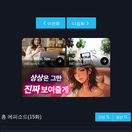
이전화
다음화
총 에피소드(15화)
간편 ⇅
일반 ⇅