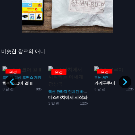
비슷한 장르의 애니
완결
완결
완결
코미디
일상
로맨스
게임
학원
게임
하이스코어 걸 II
카케구루이
킨
이세계
게임
3 달 전
9화
3 달 전
12화
괴
액션
판타지
먼치킨
하렘
이세계
모험
게임
데스마치에서 시작되는 이세계...
3 달 전
12화