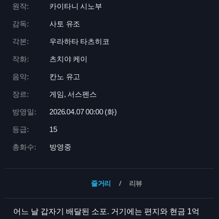
원작:
카이타니 시노부
감독:
사토 유조
각본:
우라하타 타츠히코
작화:
츠치야 케이
음악:
칸노 유고
장르:
게임, 서스펜스
방영일:
2026.04.07 00:
00 (화)
등급:
15
총화수:
방영중
줄거리
리뷰
어느 날 갑자기 배달된 소포. 거기에는 편지와 현금 1억