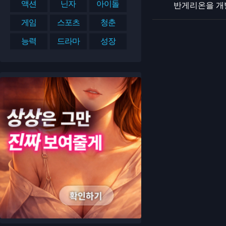
액션
닌자
아이돌
반게리온을 개
게임
스포츠
청춘
능력
드라마
성장