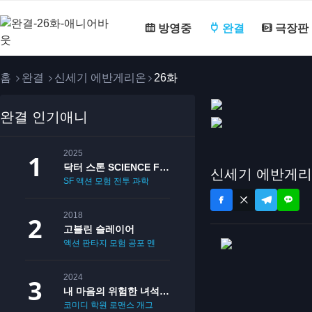
방영중
완결
극장판
홈
완결
신세기 에반게리온
26화
완결 인기애니
2025
닥터 스톤 SCIENCE FUTURE
신세기 에반게리
SF
액션
모험
전투
과학
2018
고블린 슬레이어
액션
판타지
모험
공포
멘붕
19
2024
내 마음의 위험한 녀석 2기
코미디
학원
로맨스
개그