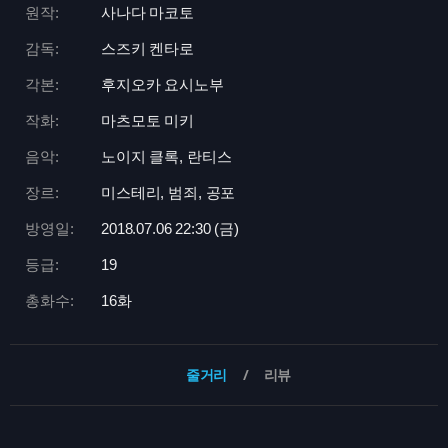
원작:
사나다 마코토
감독:
스즈키 켄타로
각본:
후지오카 요시노부
작화:
마츠모토 미키
음악:
노이지 클록, 란티스
장르:
미스테리, 범죄, 공포
방영일:
2018.07.06 22:
30 (금)
등급:
19
총화수:
16화
줄거리
리뷰