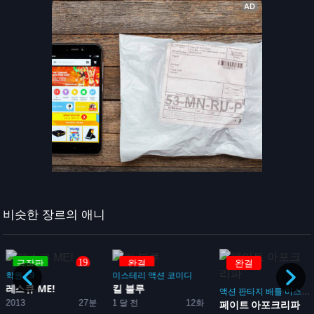
비슷한 장르의 애니
19
극장판
완결
완결
학원
19
미스테리
액션
코미디
레스큐 ME!
킬 블루
액션
판타지
배틀
미스테리
2013
27분
1 달 전
12화
페이트 아포크리파