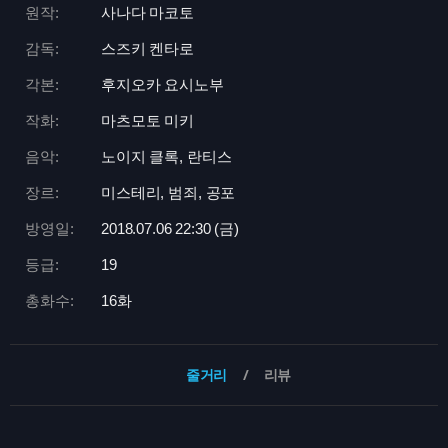
원작:
사나다 마코토
감독:
스즈키 켄타로
각본:
후지오카 요시노부
작화:
마츠모토 미키
음악:
노이지 클록, 란티스
장르:
미스테리, 범죄, 공포
방영일:
2018.07.06 22:
30 (금)
등급:
19
총화수:
16화
줄거리
리뷰