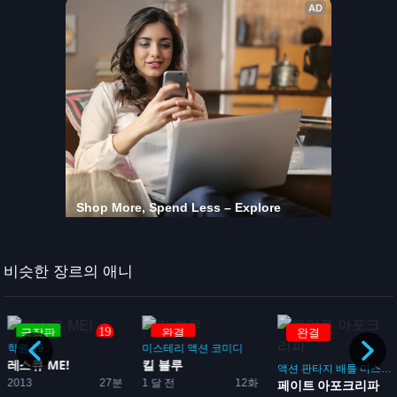
비슷한 장르의 애니
19
극장판
완결
완결
학원
19
미스테리
액션
코미디
레스큐 ME!
킬 블루
액션
판타지
배틀
미스테리
2013
27분
1 달 전
12화
페이트 아포크리파