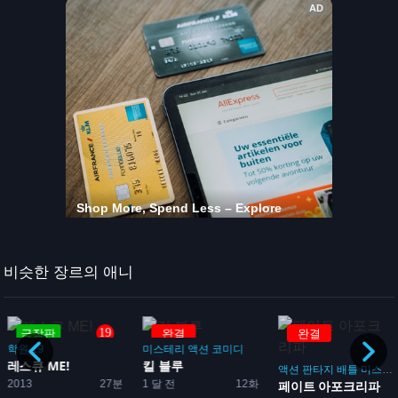
비슷한 장르의 애니
19
극장판
완결
완결
학원
19
미스테리
액션
코미디
레스큐 ME!
킬 블루
액션
판타지
배틀
미스테리
2013
27분
1 달 전
12화
페이트 아포크리파