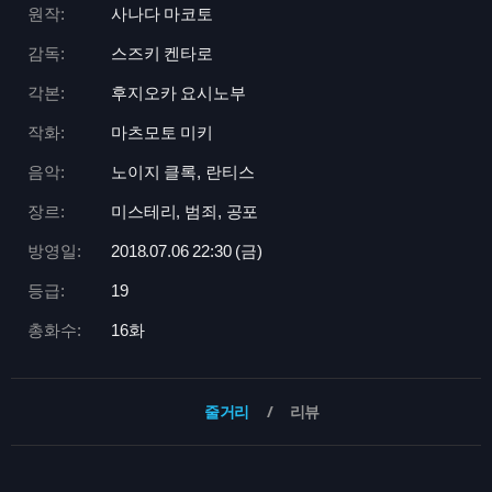
원작:
사나다 마코토
감독:
스즈키 켄타로
각본:
후지오카 요시노부
작화:
마츠모토 미키
음악:
노이지 클록, 란티스
장르:
미스테리, 범죄, 공포
방영일:
2018.07.06 22:
30 (금)
등급:
19
총화수:
16화
줄거리
리뷰