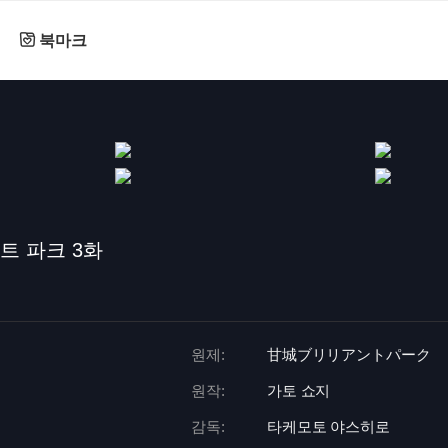
북마크
트 파크 3화
원제:
甘城ブリリアントパーク
원작:
가토 쇼지
감독:
타케모토 야스히로