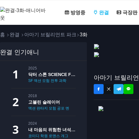
방영중
완결
극장판
홈
완결
아마기 브릴리언트 파크
3화
완결 인기애니
2025
닥터 스톤 SCIENCE FUTURE
아마기 브릴리언
SF
액션
모험
전투
과학
2018
고블린 슬레이어
액션
판타지
모험
공포
멘붕
19
2024
내 마음의 위험한 녀석 2기
코미디
학원
로맨스
개그