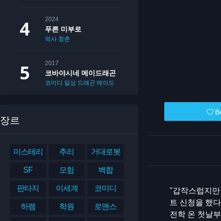
2024
푸른 미부로
역사
청춘
2017
코바야시네 메이드래곤
코미디
일상
드래곤
메이드
B
장르
미스테리
추리
거대로봇
SF
모험
백합
판타지
이세계
코미디
"갑작스럽지만 
트 신청을 했다
하렘
학원
로맨스
전학 온 첫날부