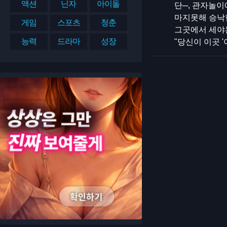
액션
닌자
아이돌
단─, 관자놀이
마지못해 승낙한
게임
스포츠
청춘
그곳에서 세야는
능력
드라마
성장
"당신이 이곳 