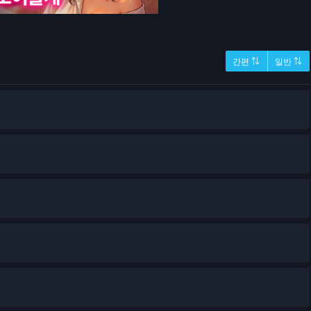
간편 ⇅
일반 ⇅