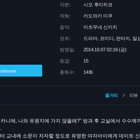
각본:
시모 후미히코
작화:
카도와키 미쿠
음악:
미츠무네 신키치
장르:
드라마, 코미디, 판타지, 일
방영일:
2014.10.07 02:
16 (금)
등급:
15
ookmark
총화수:
14화
줄거리
리뷰
카니에, 나와 유원지에 가지 않을래?" 방과 후 교실에서 수수께
.
터 교내에 소문이 자자할 정도로 유명한 여자아이에게 데이트 신